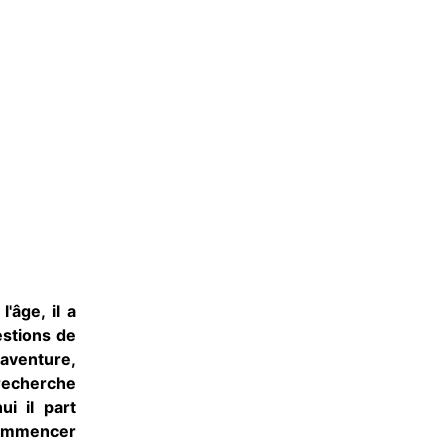
'âge, il a
estions de
 aventure,
 recherche
ui il part
 commencer