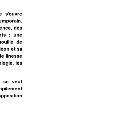
e s'ouvre
mporain.
ence, des
nts : une
nouille de
léon et sa
lle ânesse
ologie, les
, se veut
mpilement
pposition