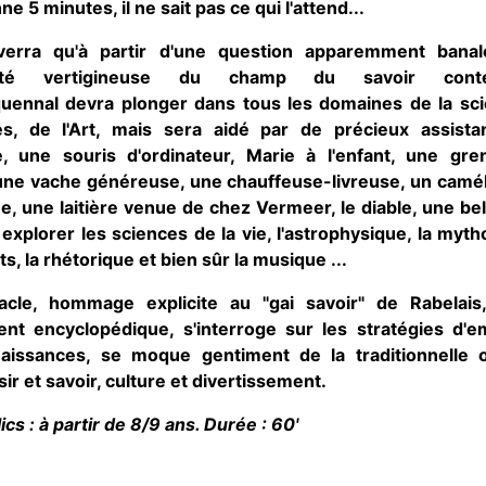
nne 5 minutes, il ne sait pas ce qui l'attend...
verra qu'à partir d'une question apparemment banal
sité vertigineuse du champ du savoir conte
quennal devra plonger dans tous les domaines de la sci
es, de l'Art, mais sera aidé par de précieux assista
e, une souris d'ordinateur, Marie à l'enfant, une gre
 une vache généreuse, une chauffeuse-livreuse, un camé
, une laitière venue de chez Vermeer, le diable, une be
 explorer les sciences de la vie, l'astrophysique, la myth
s, la rhétorique et bien sûr la musique ...
acle, hommage explicite au "gai savoir" de Rabelais
ent encyclopédique, s'interroge sur les stratégies d'e
aissances, se moque gentiment de la traditionnelle o
sir et savoir, culture et divertissement.
cs : à partir de 8/9 ans. Durée : 60'