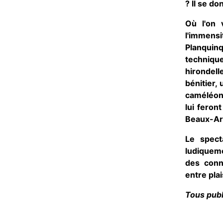
? Il se do
Où l'on 
l'immen
Planquin
techniqu
hirondell
bénitier,
caméléone
lui feront
Beaux-Art
Le spect
ludiquem
des conn
entre plai
Tous publi