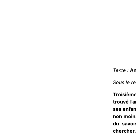
Texte :
A
Sous le r
Troisième
trouvé l'
ses enfan
non moins
du savoir
chercher.